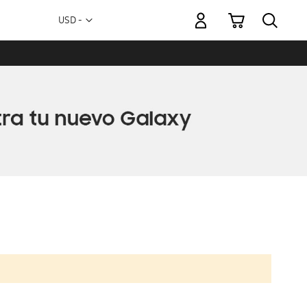
Mi carrito
Moneda
USD -
dólar
estadounidense