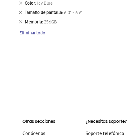
este
Eliminar
Color
Icy Blue
artículo
este
Eliminar
Tamaño de pantalla
6.0" - 6.9"
artículo
este
Eliminar
Memoria
256GB
artículo
este
Eliminar todo
artículo
Otras secciones
¿Necesitas soporte?
Conócenos
Soporte telefónico