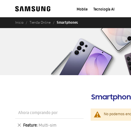
Mobile
Tecnología AI
Smartphones
Inicio
Tienda Online
Smartphon
Ahora comprando por
No podemos enco
Eliminar
Feature
Multi-sim