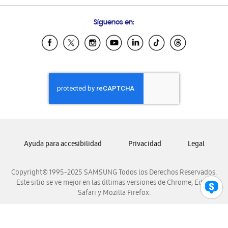
Preguntas Frecuentes
Samsung Costa Rica
Síguenos en:
Samsung Ecuador
Samsung El Salvador
Samsung Guatemala
Samsung Honduras
Samsung Nicaragua
Samsung Panamá
Samsung República Dominicana
Samsung Venezuela
Ayuda para accesibilidad
Privacidad
Legal
Copyright© 1995-2025 SAMSUNG Todos los Derechos Reservados.
Este sitio se ve mejor en las últimas versiones de Chrome, Edge,
Safari y Mozilla Firefox.