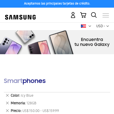
Aceptamos las principales tarjetas de crédito.
Mi carrito
Mon
USD -
dólar
estadounid
Smartphones
Eliminar
Color
Icy Blue
este
Eliminar
Memoria
128GB
artículo
este
Eliminar
Precio
US$ 150.00 - US$ 159.99
artículo