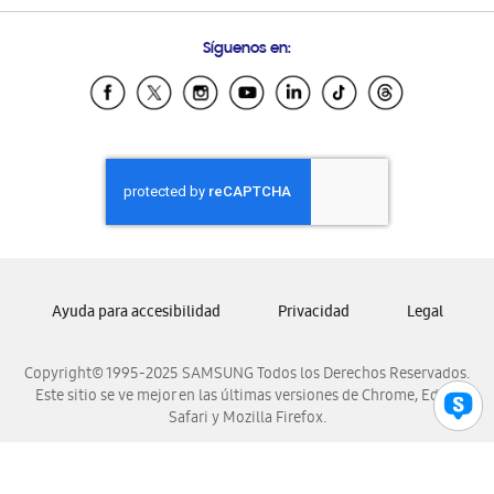
Preguntas Frecuentes
Samsung Costa Rica
Síguenos en:
Samsung Ecuador
Samsung El Salvador
Samsung Guatemala
Samsung Honduras
Samsung Nicaragua
Samsung Panamá
Samsung República Dominicana
Samsung Venezuela
Ayuda para accesibilidad
Privacidad
Legal
Copyright© 1995-2025 SAMSUNG Todos los Derechos Reservados.
Este sitio se ve mejor en las últimas versiones de Chrome, Edge,
Safari y Mozilla Firefox.