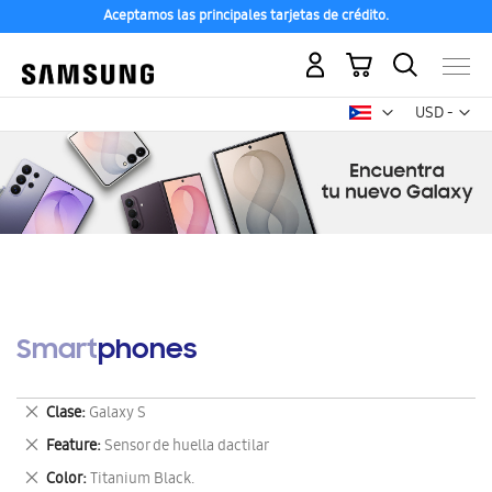
Aceptamos las principales tarjetas de crédito.
Mi carrito
Mon
USD -
dólar
estadounid
Smartphones
Eliminar
Clase
Galaxy S
este
Eliminar
Feature
Sensor de huella dactilar
artículo
este
Eliminar
Color
Titanium Black.
artículo