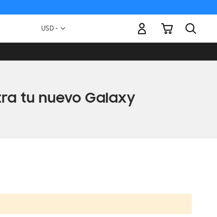
Mi carrito
Moneda
USD -
dólar
estadounidense