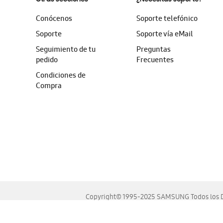
Conócenos
Soporte telefónico
Soporte
Soporte vía eMail
Seguimiento de tu
Preguntas
pedido
Frecuentes
Condiciones de
Compra
Copyright© 1995-2025 SAMSUNG Todos los D
Este sitio se ve mejor en las últimas versiones de Chrome