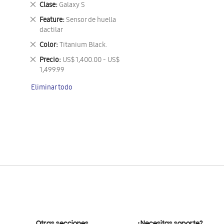
Eliminar
Clase
Galaxy S
este
Eliminar
Feature
Sensor de huella
artículo
este
dactilar
artículo
Eliminar
Color
Titanium Black.
este
Eliminar
Precio
US$ 1,400.00 - US$
artículo
este
1,499.99
artículo
Eliminar todo
Otras secciones
¿Necesitas soporte?