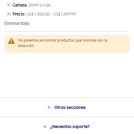
este
Eliminar
Camara
24MP o más
artículo
este
Eliminar
Precio
US$ 1,400.00 - US$ 1,499.99
artículo
este
Eliminar todo
artículo
No podemos encontrar productos que coincida con la
selección.
Otras secciones
Conócenos
¿Necesitas soporte?
Soporte