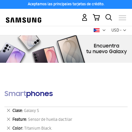
Aceptamos las principales tarjetas de crédito.
Mi carrito
Mon
USD -
dólar
estadounid
Smartphones
Eliminar
Clase
Galaxy S
este
Eliminar
Feature
Sensor de huella dactilar
artículo
este
Eliminar
Color
Titanium Black.
artículo