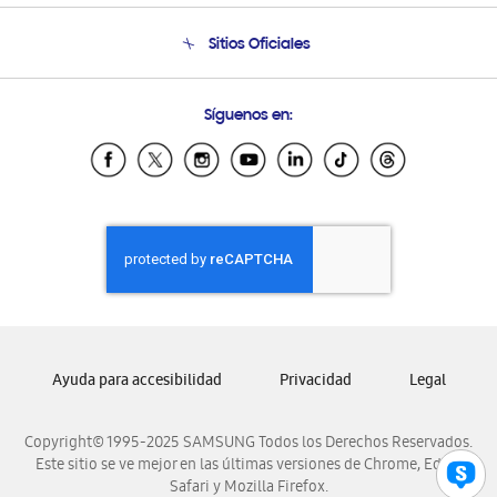
Seguimiento de tu pedido
Soporte telefónico
Sitios Oficiales
Condiciones de Compra
Soporte vía eMail
Preguntas Frecuentes
Samsung Costa Rica
Síguenos en:
Samsung Ecuador
Samsung El Salvador
Samsung Guatemala
Samsung Honduras
Samsung Nicaragua
Samsung Panamá
Samsung República Dominicana
Samsung Venezuela
Ayuda para accesibilidad
Privacidad
Legal
Copyright© 1995-2025 SAMSUNG Todos los Derechos Reservados.
Este sitio se ve mejor en las últimas versiones de Chrome, Edge,
Safari y Mozilla Firefox.