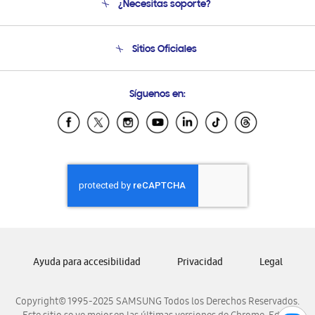
¿Necesitas soporte?
Soporte
Seguimiento de tu pedido
Soporte telefónico
Sitios Oficiales
Condiciones de Compra
Soporte vía eMail
Preguntas Frecuentes
Samsung Costa Rica
Síguenos en:
Samsung Ecuador
Samsung El Salvador
Samsung Guatemala
Samsung Honduras
Samsung Nicaragua
Samsung Panamá
Samsung República Dominicana
Samsung Venezuela
Ayuda para accesibilidad
Privacidad
Legal
Copyright© 1995-2025 SAMSUNG Todos los Derechos Reservados.