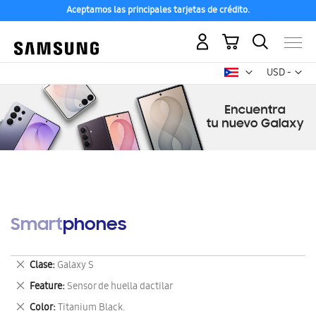
Aceptamos las principales tarjetas de crédito.
Mi carrito
Mon
USD -
dólar
estadounid
Smartphones
Eliminar
Clase
Galaxy S
este
Eliminar
Feature
Sensor de huella dactilar
artículo
este
Eliminar
Color
Titanium Black.
artículo