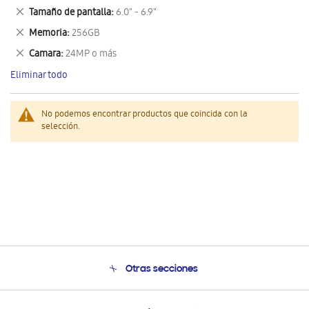
este
Eliminar
Tamaño de pantalla
6.0" - 6.9"
artículo
este
Eliminar
Memoria
256GB
artículo
este
Eliminar
Camara
24MP o más
artículo
este
Eliminar todo
artículo
No podemos encontrar productos que coincida con la
selección.
Otras secciones
Conócenos