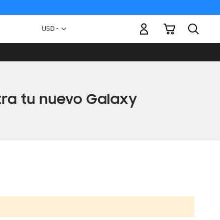
Mi carrito
Moneda
USD -
dólar
estadounidense