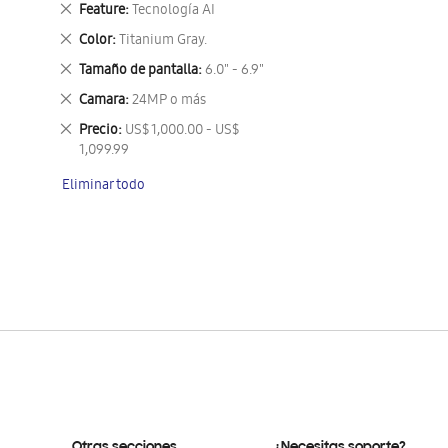
Eliminar
Feature
Tecnología AI
este
Eliminar
Color
Titanium Gray.
artículo
este
Eliminar
Tamaño de pantalla
6.0" - 6.9"
artículo
este
Eliminar
Camara
24MP o más
artículo
este
Eliminar
Precio
US$ 1,000.00 - US$
artículo
este
1,099.99
artículo
Eliminar todo
Otras secciones
¿Necesitas soporte?