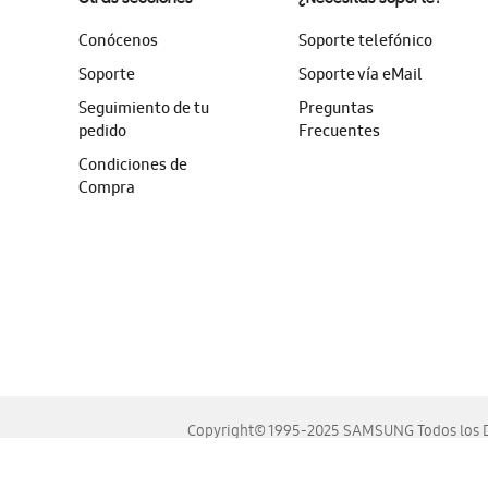
Conócenos
Soporte telefónico
Soporte
Soporte vía eMail
Seguimiento de tu
Preguntas
pedido
Frecuentes
Condiciones de
Compra
Copyright© 1995-2025 SAMSUNG Todos los D
Este sitio se ve mejor en las últimas versiones de Chrome