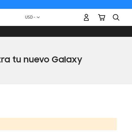
Mi carrito
Moneda
USD -
dólar
estadounidense