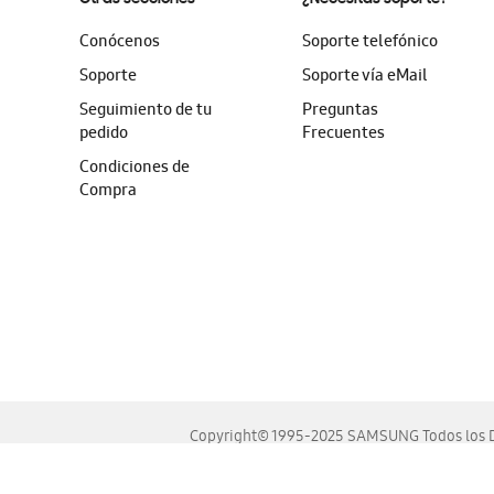
Conócenos
Soporte telefónico
Soporte
Soporte vía eMail
Seguimiento de tu
Preguntas
pedido
Frecuentes
Condiciones de
Compra
Copyright© 1995-2025 SAMSUNG Todos los D
Este sitio se ve mejor en las últimas versiones de Chrome