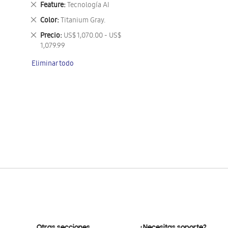
Eliminar
Feature
Tecnología AI
este
Eliminar
Color
Titanium Gray.
artículo
este
Eliminar
Precio
US$ 1,070.00 - US$
artículo
este
1,079.99
artículo
Eliminar todo
Otras secciones
¿Necesitas soporte?