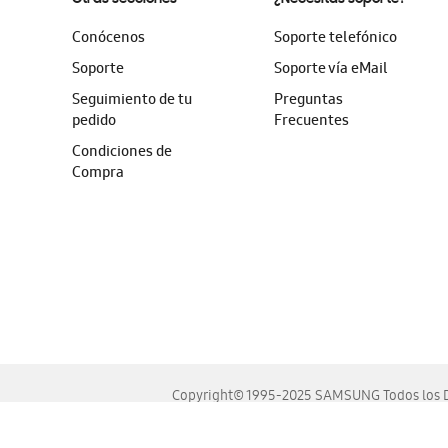
Conócenos
Soporte telefónico
Soporte
Soporte vía eMail
Seguimiento de tu
Preguntas
pedido
Frecuentes
Condiciones de
Compra
Copyright© 1995-2025 SAMSUNG Todos los D
Este sitio se ve mejor en las últimas versiones de Chrome