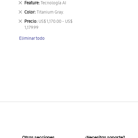
Eliminar
Feature
Tecnología AI
este
Eliminar
Color
Titanium Gray.
artículo
este
Eliminar
Precio
US$ 1,170.00 - US$
artículo
este
1,179.99
artículo
Eliminar todo
Otras secciones
¿Necesitas soporte?