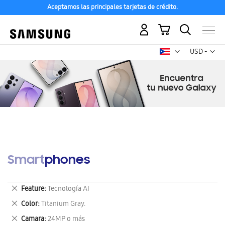
Aceptamos las principales tarjetas de crédito.
Mi carrito
Mon
USD -
dólar
estadounid
Smartphones
Eliminar
Feature
Tecnología AI
este
Eliminar
Color
Titanium Gray.
artículo
este
Eliminar
Camara
24MP o más
artículo