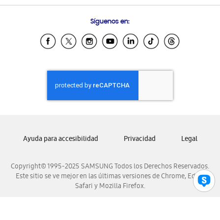
Preguntas Frecuentes
Samsung Costa Rica
Síguenos en:
Samsung Ecuador
Samsung El Salvador
Samsung Guatemala
Samsung Honduras
Samsung Nicaragua
Samsung Panamá
Samsung República Dominicana
Samsung Venezuela
Ayuda para accesibilidad
Privacidad
Legal
Copyright© 1995-2025 SAMSUNG Todos los Derechos Reservados.
Este sitio se ve mejor en las últimas versiones de Chrome, Edge,
Safari y Mozilla Firefox.