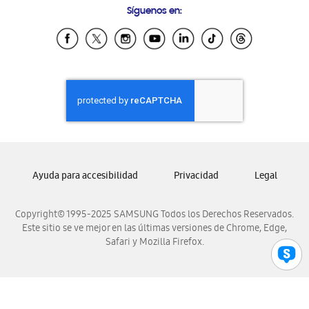
Síguenos en:
Samsung Ecuador
Samsung El Salvador
Samsung Guatemala
Samsung Honduras
Samsung Nicaragua
Samsung Panamá
Samsung República Dominicana
Samsung Venezuela
Ayuda para accesibilidad
Privacidad
Legal
Copyright© 1995-2025 SAMSUNG Todos los Derechos Reservados.
Este sitio se ve mejor en las últimas versiones de Chrome, Edge,
Safari y Mozilla Firefox.