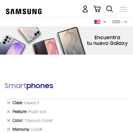
Mi carrito
Mon
USD -
dólar
estadounid
Smartphones
Eliminar
Clase
Galaxy S
este
Eliminar
Feature
Multi-sim
artículo
este
Eliminar
Color
Titanium Violet
artículo
este
Eliminar
Memoria
512GB
artículo