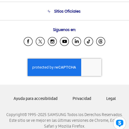
Seguimiento de tu pedido
Soporte telefónico
Sitios Oficiales
Condiciones de Compra
Soporte vía eMail
Preguntas Frecuentes
Samsung Costa Rica
Síguenos en:
Samsung Ecuador
Samsung El Salvador
Samsung Guatemala
Samsung Honduras
Samsung Nicaragua
Samsung Panamá
Samsung República Dominicana
Samsung Venezuela
Ayuda para accesibilidad
Privacidad
Legal
Copyright© 1995-2025 SAMSUNG Todos los Derechos Reservados.
Este sitio se ve mejor en las últimas versiones de Chrome, Edge,
Safari y Mozilla Firefox.