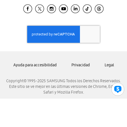
Samsung Ecuador
Samsung El Salvador
Samsung Guatemala
Samsung Honduras
Samsung Nicaragua
Samsung Panamá
Samsung República Dominicana
Samsung Venezuela
Ayuda para accesibilidad
Privacidad
Legal
Copyright© 1995-2025 SAMSUNG Todos los Derechos Reservados.
Este sitio se ve mejor en las últimas versiones de Chrome, Edge,
Safari y Mozilla Firefox.