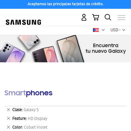
Aceptamos las principales tarjetas de crédito.
Mi carrito
Mon
USD -
dólar
estadounid
Smartphones
Eliminar
Clase
Galaxy S
este
Eliminar
Feature
HD Display
artículo
este
Eliminar
Color
Cobalt Violet
artículo