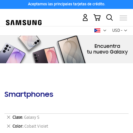
Aceptamos las principales tarjetas de crédito.
Mi carrito
Mon
USD -
dólar
estadounid
Smartphones
Eliminar
Clase
Galaxy S
este
Eliminar
Color
Cobalt Violet
artículo
este