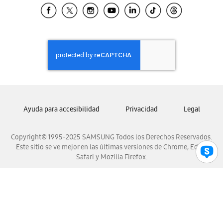
Samsung El Salvador
Samsung Guatemala
Samsung Honduras
Samsung Nicaragua
Samsung Panamá
Samsung República Dominicana
Samsung Venezuela
Ayuda para accesibilidad
Privacidad
Legal
Copyright© 1995-2025 SAMSUNG Todos los Derechos Reservados.
Este sitio se ve mejor en las últimas versiones de Chrome, Edge,
Safari y Mozilla Firefox.