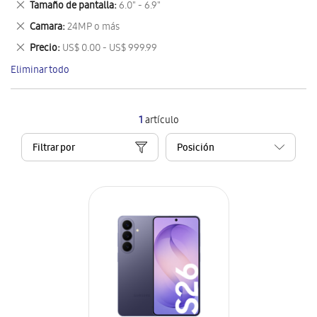
Eliminar
Tamaño de pantalla
6.0" - 6.9"
artículo
este
Eliminar
Camara
24MP o más
artículo
este
Eliminar
Precio
US$ 0.00 - US$ 999.99
artículo
este
Eliminar todo
artículo
1
artículo
Filtrar por