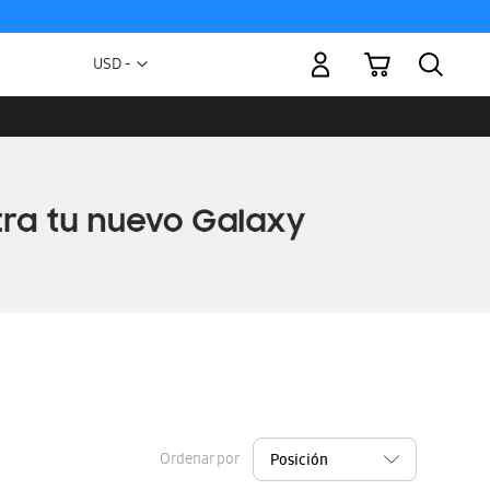
Mi carrito
Moneda
USD -
dólar
estadounidense
Ordenar por