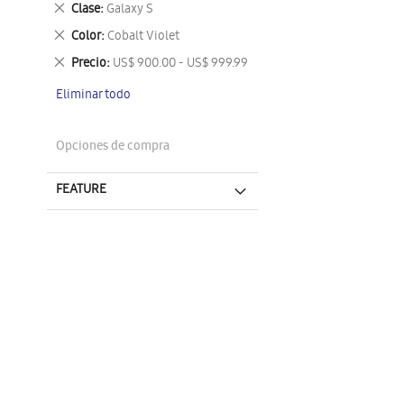
Eliminar
Clase
Galaxy S
este
Eliminar
Color
Cobalt Violet
artículo
este
Eliminar
Precio
US$ 900.00 - US$ 999.99
artículo
este
Eliminar todo
artículo
Opciones de compra
FEATURE