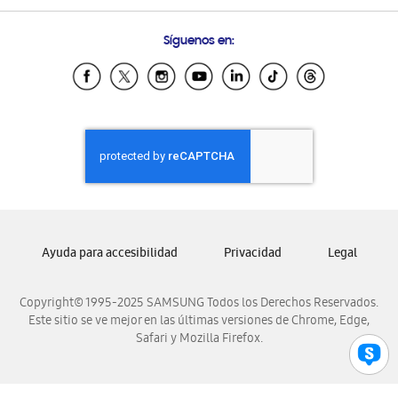
Preguntas Frecuentes
Samsung Costa Rica
Síguenos en:
Samsung Ecuador
Samsung El Salvador
Samsung Guatemala
Samsung Honduras
Samsung Nicaragua
Samsung Panamá
Samsung República Dominicana
Samsung Venezuela
Ayuda para accesibilidad
Privacidad
Legal
Copyright© 1995-2025 SAMSUNG Todos los Derechos Reservados.
Este sitio se ve mejor en las últimas versiones de Chrome, Edge,
Safari y Mozilla Firefox.