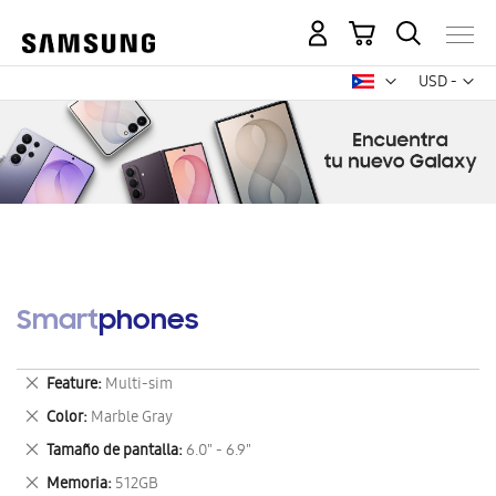
Mi carrito
Mon
USD -
dólar
estadounid
Smartphones
Eliminar
Feature
Multi-sim
este
Eliminar
Color
Marble Gray
artículo
este
Eliminar
Tamaño de pantalla
6.0" - 6.9"
artículo
este
Eliminar
Memoria
512GB
artículo