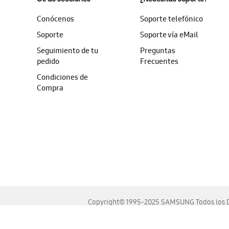
Conócenos
Soporte telefónico
Soporte
Soporte vía eMail
Seguimiento de tu
Preguntas
pedido
Frecuentes
Condiciones de
Compra
Copyright© 1995-2025 SAMSUNG Todos los D
Este sitio se ve mejor en las últimas versiones de Chrome