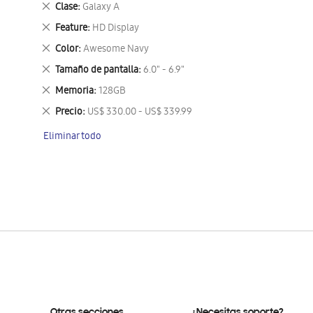
Eliminar
Clase
Galaxy A
este
Eliminar
Feature
HD Display
artículo
este
Eliminar
Color
Awesome Navy
artículo
este
Eliminar
Tamaño de pantalla
6.0" - 6.9"
artículo
este
Eliminar
Memoria
128GB
artículo
este
Eliminar
Precio
US$ 330.00 - US$ 339.99
artículo
este
Eliminar todo
artículo
Otras secciones
¿Necesitas soporte?