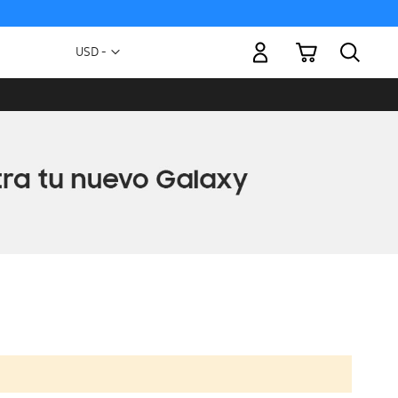
Mi carrito
Moneda
USD -
dólar
estadounidense