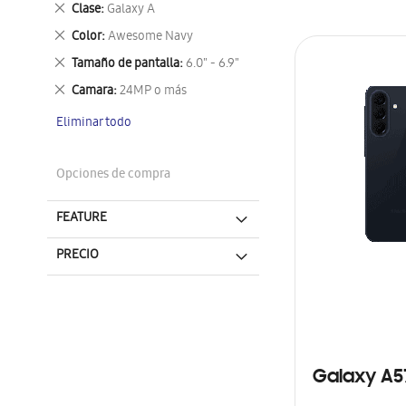
Eliminar
Clase
Galaxy A
este
Eliminar
Color
Awesome Navy
artículo
este
Eliminar
Tamaño de pantalla
6.0" - 6.9"
artículo
este
Eliminar
Camara
24MP o más
artículo
este
Eliminar todo
artículo
Opciones de compra
FEATURE
PRECIO
Galaxy A5