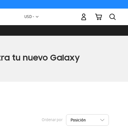
Mi carrito
Moneda
USD -
dólar
estadounidense
Ordenar por