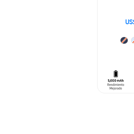
US
AÑADIR AL C