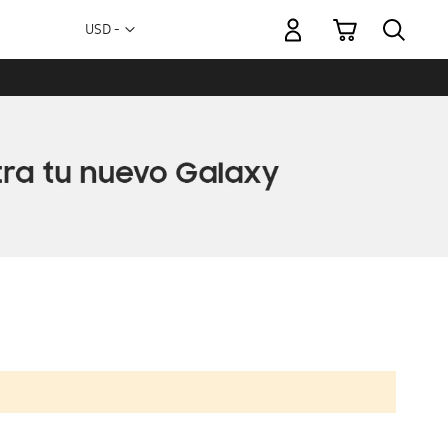
Mi carrito
Moneda
USD -
dólar
estadounidense