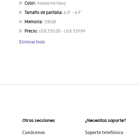
este
Eliminar
Color
Awesome Navy
artículo
este
Eliminar
Tamaño de pantalla
6.0" - 6.9"
artículo
este
Eliminar
Memoria
128GB
artículo
este
Eliminar
Precio
US$ 330.00 - US$ 339.99
artículo
este
Eliminar todo
artículo
Otras secciones
¿Necesitas soporte?
Conócenos
Soporte telefónico