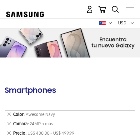
Mi carrito
Mon
USD -
dólar
estadounid
Smartphones
Eliminar
Color
Awesome Navy
este
Eliminar
Camara
24MP o más
artículo
este
Eliminar
Precio
US$ 400.00 - US$ 499.99
artículo
este