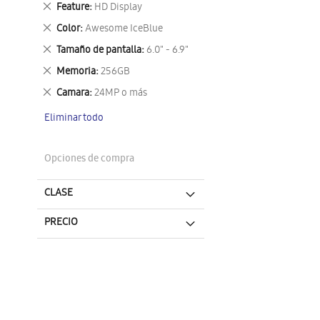
Eliminar
Feature
HD Display
este
Eliminar
Color
Awesome IceBlue
artículo
este
Eliminar
Tamaño de pantalla
6.0" - 6.9"
artículo
este
Eliminar
Memoria
256GB
artículo
este
Eliminar
Camara
24MP o más
artículo
este
Eliminar todo
artículo
Opciones de compra
CLASE
PRECIO