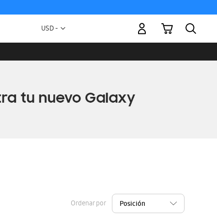
Mi carrito
Moneda
USD -
dólar
estadounidense
Ordenar por