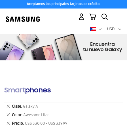
Aceptamos las principales tarjetas de crédito.
Mi carrito
Mon
USD -
dólar
estadounid
Smartphones
Eliminar
Clase
Galaxy A
este
Eliminar
Color
Awesome Lilac
artículo
este
Eliminar
Precio
US$ 330.00 - US$ 339.99
artículo