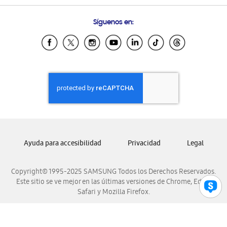
Preguntas Frecuentes
Samsung Costa Rica
Síguenos en:
Samsung Ecuador
Samsung El Salvador
Samsung Guatemala
Samsung Honduras
Samsung Nicaragua
Samsung Panamá
Samsung República Dominicana
Samsung Venezuela
Ayuda para accesibilidad
Privacidad
Legal
Copyright© 1995-2025 SAMSUNG Todos los Derechos Reservados.
Este sitio se ve mejor en las últimas versiones de Chrome, Edge,
Safari y Mozilla Firefox.