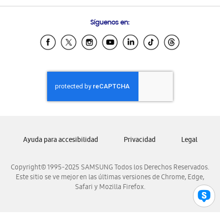
Preguntas Frecuentes
Samsung Costa Rica
Síguenos en:
Samsung Ecuador
Samsung El Salvador
Samsung Guatemala
Samsung Honduras
Samsung Nicaragua
Samsung Panamá
Samsung República Dominicana
Samsung Venezuela
Ayuda para accesibilidad
Privacidad
Legal
Copyright© 1995-2025 SAMSUNG Todos los Derechos Reservados.
Este sitio se ve mejor en las últimas versiones de Chrome, Edge,
Safari y Mozilla Firefox.