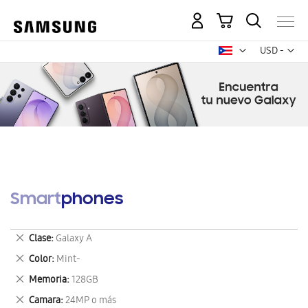
Mi carrito
Mon
USD -
dólar
estadounid
Smartphones
Eliminar
Clase
Galaxy A
este
Eliminar
Color
Mint-
artículo
este
Eliminar
Memoria
128GB
artículo
este
Eliminar
Camara
24MP o más
artículo