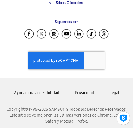
Sitios Oficiales
Condiciones de Compra
Soporte vía eMail
Preguntas Frecuentes
Samsung Costa Rica
Síguenos en:
Samsung Ecuador
Samsung El Salvador
Samsung Guatemala
Samsung Honduras
Samsung Nicaragua
Samsung Panamá
Samsung República Dominicana
Samsung Venezuela
Ayuda para accesibilidad
Privacidad
Legal
Copyright© 1995-2025 SAMSUNG Todos los Derechos Reservados.
Este sitio se ve mejor en las últimas versiones de Chrome, Edge,
Safari y Mozilla Firefox.