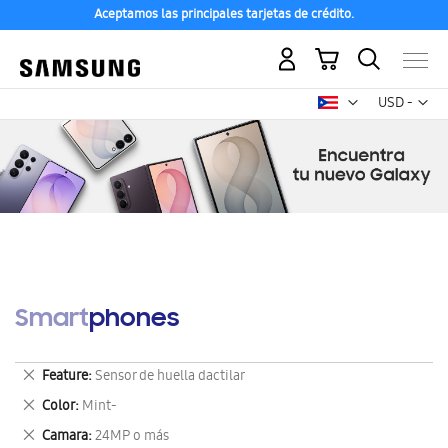
Aceptamos las principales tarjetas de crédito.
Mi carrito
Mon
USD -
dólar
estadounid
Smartphones
Eliminar
Feature
Sensor de huella dactilar
este
Eliminar
Color
Mint-
artículo
este
Eliminar
Camara
24MP o más
artículo