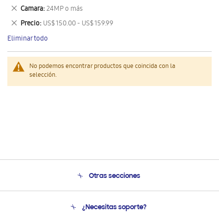
este
Eliminar
Camara
24MP o más
artículo
este
Eliminar
Precio
US$ 150.00 - US$ 159.99
artículo
este
Eliminar todo
artículo
No podemos encontrar productos que coincida con la
selección.
Otras secciones
Conócenos
¿Necesitas soporte?
Soporte