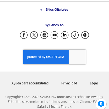
Seguimiento de tu pedido
Soporte telefónico
Sitios Oficiales
Condiciones de Compra
Soporte vía eMail
Preguntas Frecuentes
Samsung Costa Rica
Síguenos en:
Samsung Ecuador
Samsung El Salvador
Samsung Guatemala
Samsung Honduras
Samsung Nicaragua
Samsung Panamá
Samsung República Dominicana
Samsung Venezuela
Ayuda para accesibilidad
Privacidad
Legal
Copyright© 1995-2025 SAMSUNG Todos los Derechos Reservados.
Este sitio se ve mejor en las últimas versiones de Chrome, Edge,
Safari y Mozilla Firefox.