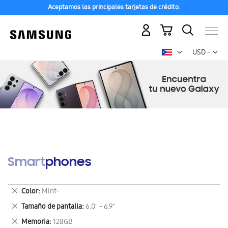
Aceptamos las principales tarjetas de crédito.
Mi carrito
Mon
USD -
dólar
estadounid
Smartphones
Eliminar
Color
Mint-
este
Eliminar
Tamaño de pantalla
6.0" - 6.9"
artículo
este
Eliminar
Memoria
128GB
artículo