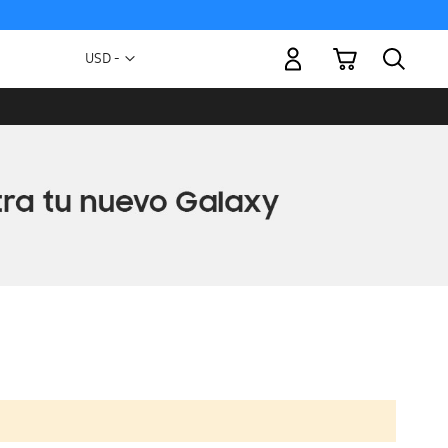
Mi carrito
Moneda
USD -
dólar
estadounidense