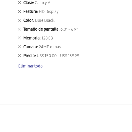
Eliminar
Clase
Galaxy A
este
Eliminar
Feature
HD Display
artículo
este
Eliminar
Color
Blue Black.
artículo
este
Eliminar
Tamaño de pantalla
6.0" - 6.9"
artículo
este
Eliminar
Memoria
128GB
artículo
este
Eliminar
Camara
24MP o más
artículo
este
Eliminar
Precio
US$ 150.00 - US$ 159.99
artículo
este
Eliminar todo
artículo