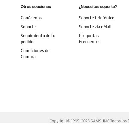
Otras secciones
¿Necesitas soporte?
Conócenos
Soporte telefónico
Soporte
Soporte vía eMail
Seguimiento de tu
Preguntas
pedido
Frecuentes
Condiciones de
Compra
Copyright© 1995-2025 SAMSUNG Todos los D
Este sitio se ve mejor en las últimas versiones de Chrome