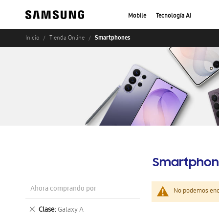
Mobile
Tecnología AI
Smartphones
Inicio
Tienda Online
Smartphon
Ahora comprando por
No podemos enco
Eliminar
Clase
Galaxy A