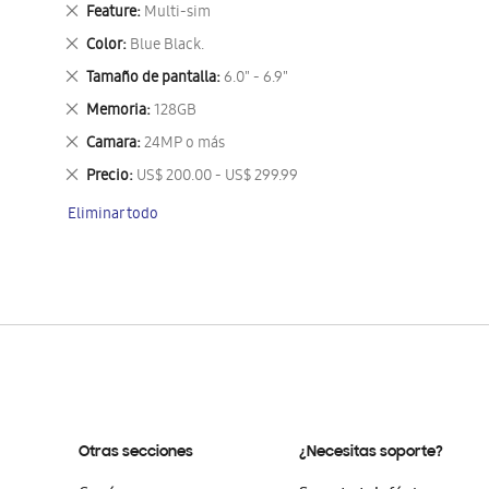
este
Eliminar
Feature
Multi-sim
artículo
este
Eliminar
Color
Blue Black.
artículo
este
Eliminar
Tamaño de pantalla
6.0" - 6.9"
artículo
este
Eliminar
Memoria
128GB
artículo
este
Eliminar
Camara
24MP o más
artículo
este
Eliminar
Precio
US$ 200.00 - US$ 299.99
artículo
este
Eliminar todo
artículo
Otras secciones
¿Necesitas soporte?