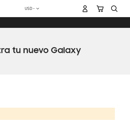
Mi carrito
Moneda
USD -
dólar
estadounidense