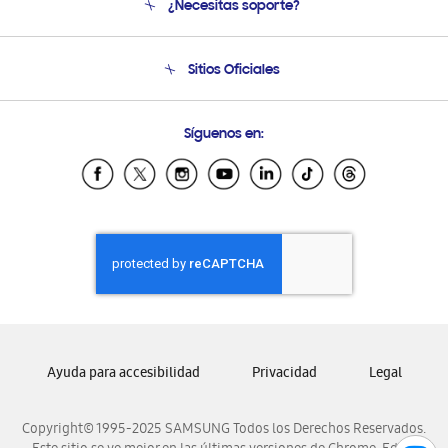
¿Necesitas soporte?
Soporte
Seguimiento de tu pedido
Soporte telefónico
Sitios Oficiales
Condiciones de Compra
Soporte vía eMail
Preguntas Frecuentes
Samsung Costa Rica
Síguenos en:
Samsung Ecuador
Samsung El Salvador
Samsung Guatemala
Samsung Honduras
Samsung Nicaragua
Samsung Panamá
Samsung República Dominicana
Samsung Venezuela
Ayuda para accesibilidad
Privacidad
Legal
Copyright© 1995-2025 SAMSUNG Todos los Derechos Reservados.