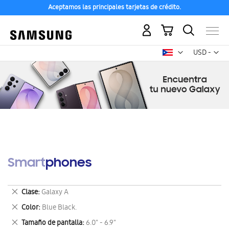
Aceptamos las principales tarjetas de crédito.
Mi carrito
Mon
USD -
dólar
estadounid
Smartphones
Eliminar
Clase
Galaxy A
este
Eliminar
Color
Blue Black.
artículo
este
Eliminar
Tamaño de pantalla
6.0" - 6.9"
artículo