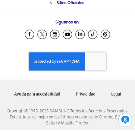
Sitios Oficiales
Condiciones de Compra
Soporte vía eMail
Preguntas Frecuentes
Samsung Costa Rica
Síguenos en:
Samsung Ecuador
Samsung El Salvador
Samsung Guatemala
Samsung Honduras
Samsung Nicaragua
Samsung Panamá
Samsung República Dominicana
Samsung Venezuela
Ayuda para accesibilidad
Privacidad
Legal
Copyright© 1995-2025 SAMSUNG Todos los Derechos Reservados.
Este sitio se ve mejor en las últimas versiones de Chrome, Edge,
Safari y Mozilla Firefox.