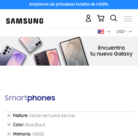
Aceptamos las principales tarjetas de crédito.
Mi carrito
Mon
USD -
dólar
estadounid
Smartphones
Eliminar
Feature
Sensor de huella dactilar
este
Eliminar
Color
Blue Black.
artículo
este
Eliminar
Memoria
128GB
artículo