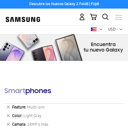
Descubre los Nuevos Galaxy Z Fold8 | Flip8
Aceptamos las principales tarjetas de crédito.
Mi carrito
Mon
USD -
dólar
estadounid
Smartphones
Eliminar
Feature
Multi-sim
este
Eliminar
Color
Light Gray
artículo
este
Eliminar
Camara
24MP o más
artículo