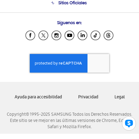
Sitios Oficiales
Condiciones de Compra
Soporte vía eMail
Preguntas Frecuentes
Samsung Costa Rica
Síguenos en:
Samsung Ecuador
Samsung El Salvador
Samsung Guatemala
Samsung Honduras
Samsung Nicaragua
Samsung Panamá
Samsung República Dominicana
Samsung Venezuela
Ayuda para accesibilidad
Privacidad
Legal
Copyright© 1995-2025 SAMSUNG Todos los Derechos Reservados.
Este sitio se ve mejor en las últimas versiones de Chrome, Edge,
Safari y Mozilla Firefox.