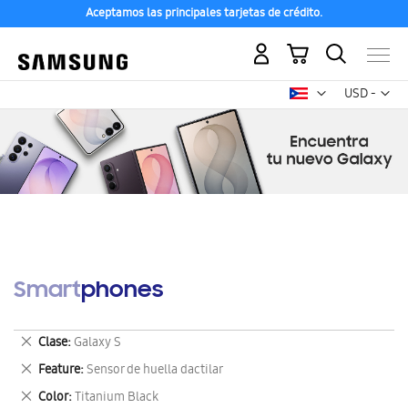
Aceptamos las principales tarjetas de crédito.
Mi carrito
Mon
USD -
dólar
estadounid
Smartphones
Eliminar
Clase
Galaxy S
este
Eliminar
Feature
Sensor de huella dactilar
artículo
este
Eliminar
Color
Titanium Black
artículo