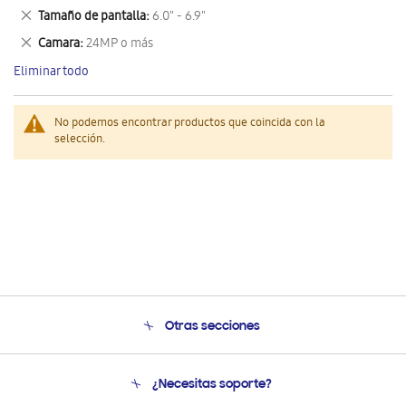
este
Eliminar
Tamaño de pantalla
6.0" - 6.9"
artículo
este
Eliminar
Camara
24MP o más
artículo
este
Eliminar todo
artículo
No podemos encontrar productos que coincida con la
selección.
Otras secciones
Conócenos
¿Necesitas soporte?
Soporte