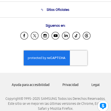
Seguimiento de tu pedido
Soporte telefónico
Sitios Oficiales
Condiciones de Compra
Soporte vía eMail
Preguntas Frecuentes
Samsung Costa Rica
Síguenos en:
Samsung Ecuador
Samsung El Salvador
Samsung Guatemala
Samsung Honduras
Samsung Nicaragua
Samsung Panamá
Samsung República Dominicana
Samsung Venezuela
Ayuda para accesibilidad
Privacidad
Legal
Copyright© 1995-2025 SAMSUNG Todos los Derechos Reservados.
Este sitio se ve mejor en las últimas versiones de Chrome, Edge,
Safari y Mozilla Firefox.