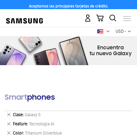
Aceptamos las principales tarjetas de crédito.
Mi carrito
Mon
USD -
dólar
estadounid
Smartphones
Eliminar
Clase
Galaxy S
este
Eliminar
Feature
Tecnología AI
artículo
este
Eliminar
Color
Titanium Silverblue
artículo