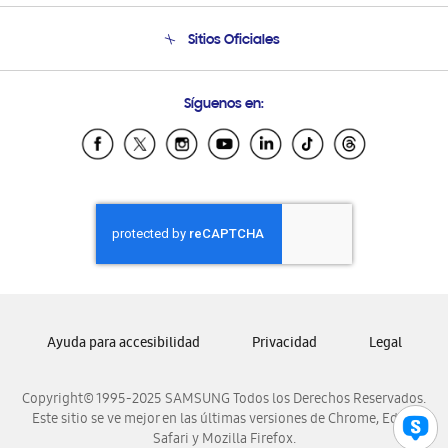
Seguimiento de tu pedido
Soporte telefónico
Sitios Oficiales
Condiciones de Compra
Soporte vía eMail
Preguntas Frecuentes
Samsung Costa Rica
Síguenos en:
Samsung Ecuador
Samsung El Salvador
Samsung Guatemala
Samsung Honduras
Samsung Nicaragua
Samsung Panamá
Samsung República Dominicana
Samsung Venezuela
Ayuda para accesibilidad
Privacidad
Legal
Copyright© 1995-2025 SAMSUNG Todos los Derechos Reservados.
Este sitio se ve mejor en las últimas versiones de Chrome, Edge,
Safari y Mozilla Firefox.