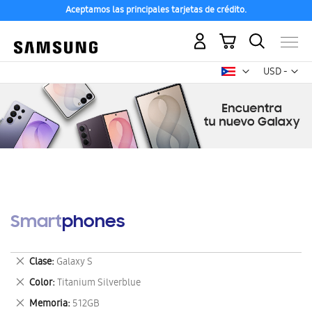
Aceptamos las principales tarjetas de crédito.
Mi carrito
Mon
USD -
dólar
estadounid
Smartphones
Eliminar
Clase
Galaxy S
este
Eliminar
Color
Titanium Silverblue
artículo
este
Eliminar
Memoria
512GB
artículo