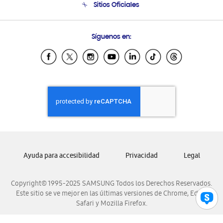
Sitios Oficiales
Condiciones de Compra
Soporte vía eMail
Preguntas Frecuentes
Samsung Costa Rica
Síguenos en:
Samsung Ecuador
Samsung El Salvador
Samsung Guatemala
Samsung Honduras
Samsung Nicaragua
Samsung Panamá
Samsung República Dominicana
Samsung Venezuela
Ayuda para accesibilidad
Privacidad
Legal
Copyright© 1995-2025 SAMSUNG Todos los Derechos Reservados.
Este sitio se ve mejor en las últimas versiones de Chrome, Edge,
Safari y Mozilla Firefox.