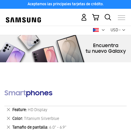
Aceptamos las principales tarjetas de crédito.
Mi carrito
Mon
USD -
dólar
estadounid
Smartphones
Eliminar
Feature
HD Display
este
Eliminar
Color
Titanium Silverblue
artículo
este
Eliminar
Tamaño de pantalla
6.0" - 6.9"
artículo