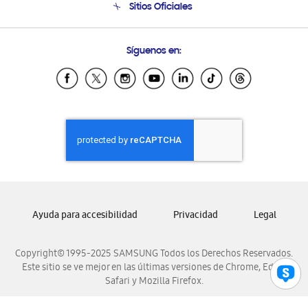
Sitios Oficiales
Condiciones de Compra
Soporte vía eMail
Preguntas Frecuentes
Samsung Costa Rica
Síguenos en:
Samsung Ecuador
Samsung El Salvador
Samsung Guatemala
Samsung Honduras
Samsung Nicaragua
Samsung Panamá
Samsung República Dominicana
Samsung Venezuela
Ayuda para accesibilidad
Privacidad
Legal
Copyright© 1995-2025 SAMSUNG Todos los Derechos Reservados.
Este sitio se ve mejor en las últimas versiones de Chrome, Edge,
Safari y Mozilla Firefox.