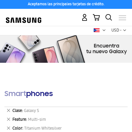
Aceptamos las principales tarjetas de crédito.
Mi carrito
Mon
USD -
dólar
estadounid
Smartphones
Eliminar
Clase
Galaxy S
este
Eliminar
Feature
Multi-sim
artículo
este
Eliminar
Color
Titanium Whitesilver
artículo