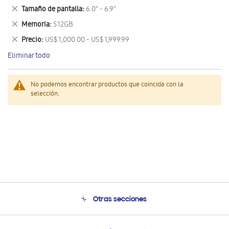
este
Eliminar
Tamaño de pantalla
6.0" - 6.9"
artículo
este
Eliminar
Memoria
512GB
artículo
este
Eliminar
Precio
US$ 1,000.00 - US$ 1,999.99
artículo
este
Eliminar todo
artículo
No podemos encontrar productos que coincida con la
selección.
Otras secciones
Conócenos