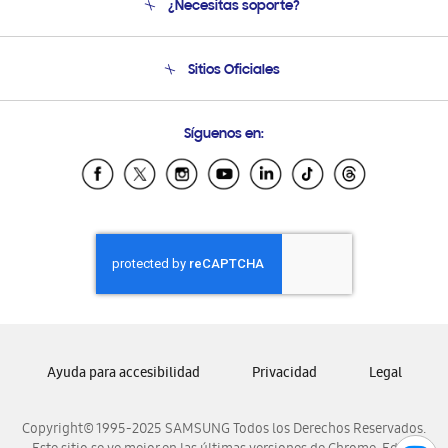
¿Necesitas soporte?
Soporte
Seguimiento de tu pedido
Soporte telefónico
Sitios Oficiales
Condiciones de Compra
Soporte vía eMail
Preguntas Frecuentes
Samsung Costa Rica
Síguenos en:
Samsung Ecuador
Samsung El Salvador
Samsung Guatemala
Samsung Honduras
Samsung Nicaragua
Samsung Panamá
Samsung República Dominicana
Samsung Venezuela
Ayuda para accesibilidad
Privacidad
Legal
Copyright© 1995-2025 SAMSUNG Todos los Derechos Reservados.