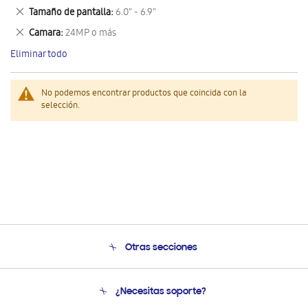
este
Eliminar
Tamaño de pantalla
6.0" - 6.9"
artículo
este
Eliminar
Camara
24MP o más
artículo
este
Eliminar todo
artículo
No podemos encontrar productos que coincida con la
selección.
Otras secciones
Conócenos
¿Necesitas soporte?
Soporte