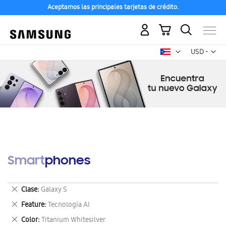
Aceptamos las principales tarjetas de crédito.
Mi carrito
Mon
USD -
dólar
estadounid
Smartphones
Eliminar
Clase
Galaxy S
este
Eliminar
Feature
Tecnología AI
artículo
este
Eliminar
Color
Titanium Whitesilver
artículo