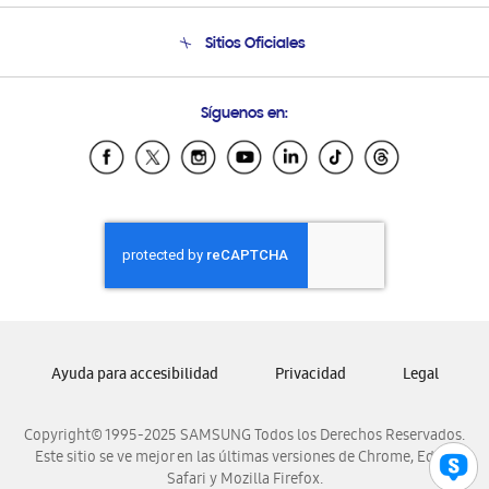
Seguimiento de tu pedido
Soporte telefónico
Sitios Oficiales
Condiciones de Compra
Soporte vía eMail
Preguntas Frecuentes
Samsung Costa Rica
Síguenos en:
Samsung Ecuador
Samsung El Salvador
Samsung Guatemala
Samsung Honduras
Samsung Nicaragua
Samsung Panamá
Samsung República Dominicana
Samsung Venezuela
Ayuda para accesibilidad
Privacidad
Legal
Copyright© 1995-2025 SAMSUNG Todos los Derechos Reservados.
Este sitio se ve mejor en las últimas versiones de Chrome, Edge,
Safari y Mozilla Firefox.