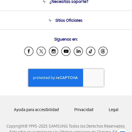
¿Necesitas soporte?
Soporte
Seguimiento de tu pedido
Soporte telefónico
Sitios Oficiales
Condiciones de Compra
Soporte vía eMail
Preguntas Frecuentes
Samsung Costa Rica
Síguenos en:
Samsung Ecuador
Samsung El Salvador
Samsung Guatemala
Samsung Honduras
Samsung Nicaragua
Samsung Panamá
Samsung República Dominicana
Samsung Venezuela
Ayuda para accesibilidad
Privacidad
Legal
Copyright© 1995-2025 SAMSUNG Todos los Derechos Reservados.