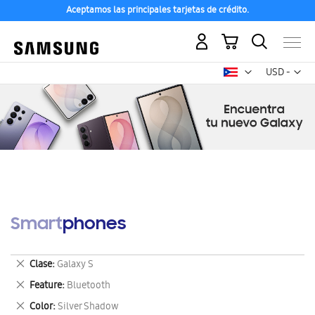
Aceptamos las principales tarjetas de crédito.
Mi carrito
Mon
USD -
dólar
estadounid
Smartphones
Eliminar
Clase
Galaxy S
este
Eliminar
Feature
Bluetooth
artículo
este
Eliminar
Color
Silver Shadow
artículo