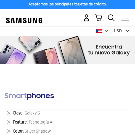
Aceptamos las principales tarjetas de crédito.
Mi carrito
Mon
USD -
dólar
estadounid
Smartphones
Eliminar
Clase
Galaxy S
este
Eliminar
Feature
Tecnología AI
artículo
este
Eliminar
Color
Silver Shadow
artículo