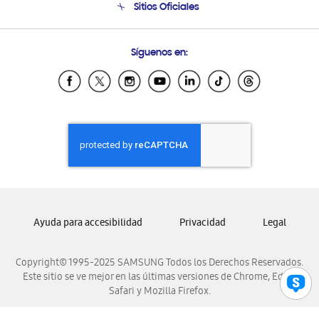
Sitios Oficiales
Condiciones de Compra
Soporte vía eMail
Preguntas Frecuentes
Samsung Costa Rica
Síguenos en:
Samsung Ecuador
Samsung El Salvador
Samsung Guatemala
Samsung Honduras
Samsung Nicaragua
Samsung Panamá
Samsung República Dominicana
Samsung Venezuela
Ayuda para accesibilidad
Privacidad
Legal
Copyright© 1995-2025 SAMSUNG Todos los Derechos Reservados.
Este sitio se ve mejor en las últimas versiones de Chrome, Edge,
Safari y Mozilla Firefox.