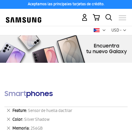
Aceptamos las principales tarjetas de crédito.
Mi carrito
Mon
USD -
dólar
estadounid
Smartphones
Eliminar
Feature
Sensor de huella dactilar
este
Eliminar
Color
Silver Shadow
artículo
este
Eliminar
Memoria
256GB
artículo