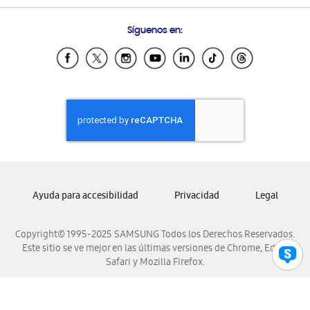
Preguntas Frecuentes
Samsung Costa Rica
Síguenos en:
Samsung Ecuador
Samsung El Salvador
Samsung Guatemala
Samsung Honduras
Samsung Nicaragua
Samsung Panamá
Samsung República Dominicana
Samsung Venezuela
Ayuda para accesibilidad
Privacidad
Legal
Copyright© 1995-2025 SAMSUNG Todos los Derechos Reservados.
Este sitio se ve mejor en las últimas versiones de Chrome, Edge,
Safari y Mozilla Firefox.