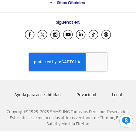
Sitios Oficiales
Condiciones de Compra
Soporte vía eMail
Preguntas Frecuentes
Samsung Costa Rica
Síguenos en:
Samsung Ecuador
Samsung El Salvador
Samsung Guatemala
Samsung Honduras
Samsung Nicaragua
Samsung Panamá
Samsung República Dominicana
Samsung Venezuela
Ayuda para accesibilidad
Privacidad
Legal
Copyright© 1995-2025 SAMSUNG Todos los Derechos Reservados.
Este sitio se ve mejor en las últimas versiones de Chrome, Edge,
Safari y Mozilla Firefox.