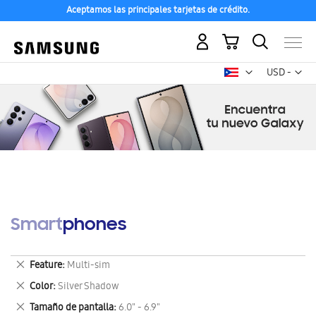
Aceptamos las principales tarjetas de crédito.
Mi carrito
Mon
USD -
dólar
estadounid
Smartphones
Eliminar
Feature
Multi-sim
este
Eliminar
Color
Silver Shadow
artículo
este
Eliminar
Tamaño de pantalla
6.0" - 6.9"
artículo