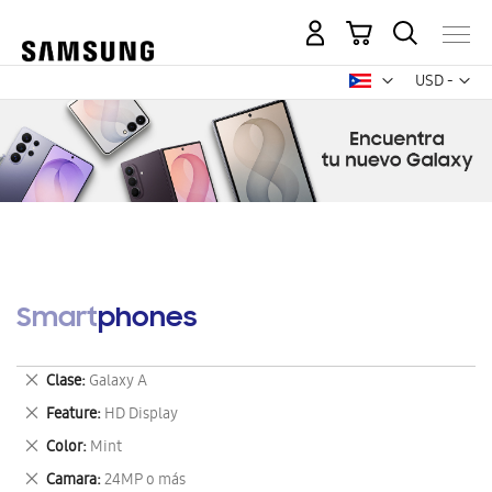
Mi carrito
Mon
USD -
dólar
estadounid
Smartphones
Eliminar
Clase
Galaxy A
este
Eliminar
Feature
HD Display
artículo
este
Eliminar
Color
Mint
artículo
este
Eliminar
Camara
24MP o más
artículo