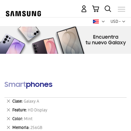
Mi carrito
Mon
USD -
dólar
estadounid
Smartphones
Eliminar
Clase
Galaxy A
este
Eliminar
Feature
HD Display
artículo
este
Eliminar
Color
Mint
artículo
este
Eliminar
Memoria
256GB
artículo