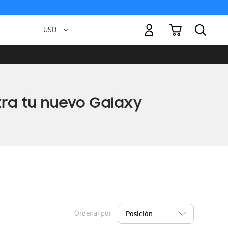
Mi carrito
Moneda
USD -
dólar
estadounidense
Ordenar por