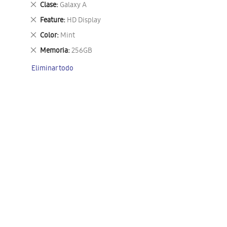
Eliminar
Clase
Galaxy A
este
Eliminar
Feature
HD Display
artículo
este
Eliminar
Color
Mint
artículo
este
Eliminar
Memoria
256GB
artículo
este
Eliminar todo
artículo