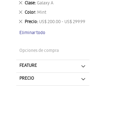
Eliminar
Clase
Galaxy A
este
Eliminar
Color
Mint
artículo
este
Eliminar
Precio
US$ 200.00 - US$ 299.99
artículo
este
Eliminar todo
artículo
Opciones de compra
FEATURE
PRECIO