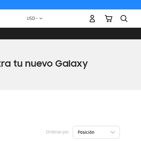
Mi carrito
Moneda
USD -
dólar
estadounidense
Ordenar por