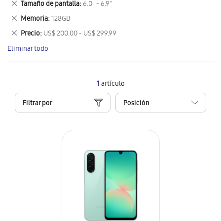
Eliminar
Tamaño de pantalla
6.0" - 6.9"
artículo
este
Eliminar
Memoria
128GB
artículo
este
Eliminar
Precio
US$ 200.00 - US$ 299.99
artículo
este
Eliminar todo
artículo
1
artículo
Filtrar por