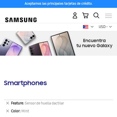
Aceptamos las principales tarjetas de crédito.
Mi carrito
Mon
USD -
dólar
estadounid
Smartphones
Eliminar
Feature
Sensor de huella dactilar
este
Eliminar
Color
Mint
artículo
este