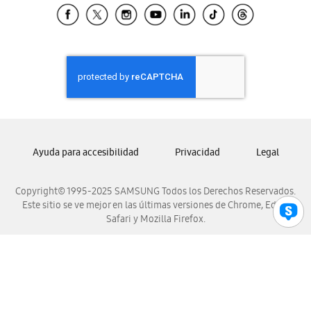
Samsung El Salvador
Samsung Guatemala
Samsung Honduras
Samsung Nicaragua
Samsung Panamá
Samsung República Dominicana
Samsung Venezuela
Ayuda para accesibilidad
Privacidad
Legal
Copyright© 1995-2025 SAMSUNG Todos los Derechos Reservados.
Este sitio se ve mejor en las últimas versiones de Chrome, Edge,
Safari y Mozilla Firefox.