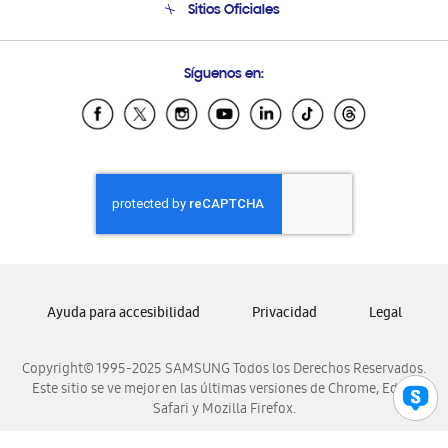
Sitios Oficiales
Condiciones de Compra
Soporte vía eMail
Preguntas Frecuentes
Samsung Costa Rica
Síguenos en:
Samsung Ecuador
Samsung El Salvador
Samsung Guatemala
Samsung Honduras
Samsung Nicaragua
Samsung Panamá
Samsung República Dominicana
Samsung Venezuela
Ayuda para accesibilidad
Privacidad
Legal
Copyright© 1995-2025 SAMSUNG Todos los Derechos Reservados.
Este sitio se ve mejor en las últimas versiones de Chrome, Edge,
Safari y Mozilla Firefox.