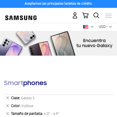
Aceptamos las principales tarjetas de crédito.
Mi carrito
Mon
USD -
dólar
estadounid
Smartphones
Eliminar
Clase
Galaxy S
este
Eliminar
Color
Icyblue
artículo
este
Eliminar
Tamaño de pantalla
6.0" - 6.9"
artículo