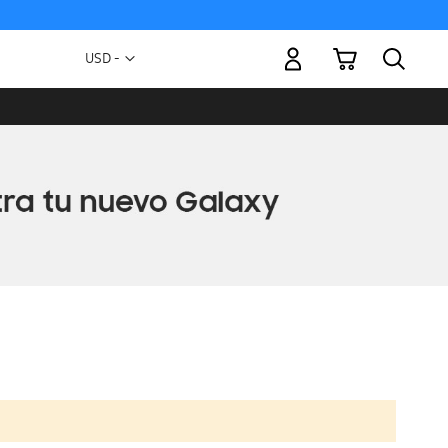
Mi carrito
Moneda
USD -
dólar
estadounidense