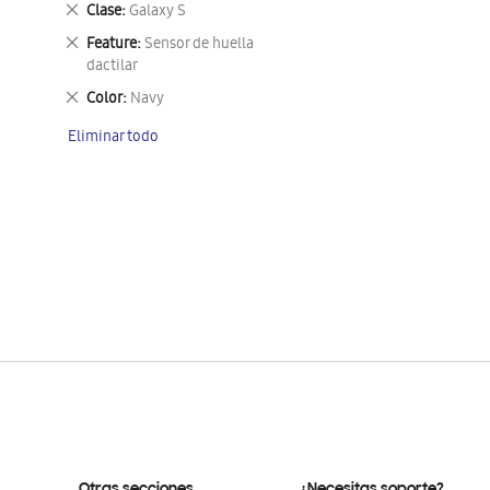
Eliminar
Clase
Galaxy S
este
Eliminar
Feature
Sensor de huella
artículo
este
dactilar
artículo
Eliminar
Color
Navy
este
Eliminar todo
artículo
Otras secciones
¿Necesitas soporte?