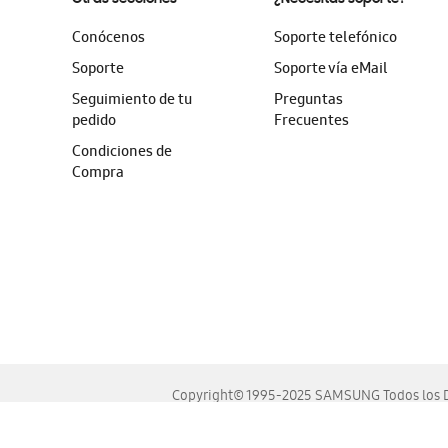
Conócenos
Soporte telefónico
Soporte
Soporte vía eMail
Seguimiento de tu
Preguntas
pedido
Frecuentes
Condiciones de
Compra
Copyright© 1995-2025 SAMSUNG Todos los D
Este sitio se ve mejor en las últimas versiones de Chrome