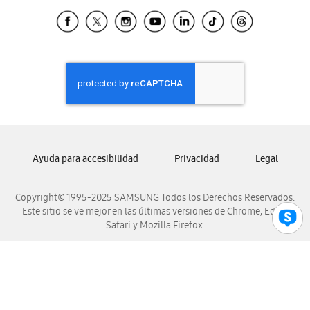
Samsung Ecuador
Samsung El Salvador
Samsung Guatemala
Samsung Honduras
Samsung Nicaragua
Samsung Panamá
Samsung República Dominicana
Samsung Venezuela
Ayuda para accesibilidad
Privacidad
Legal
Copyright© 1995-2025 SAMSUNG Todos los Derechos Reservados.
Este sitio se ve mejor en las últimas versiones de Chrome, Edge,
Safari y Mozilla Firefox.