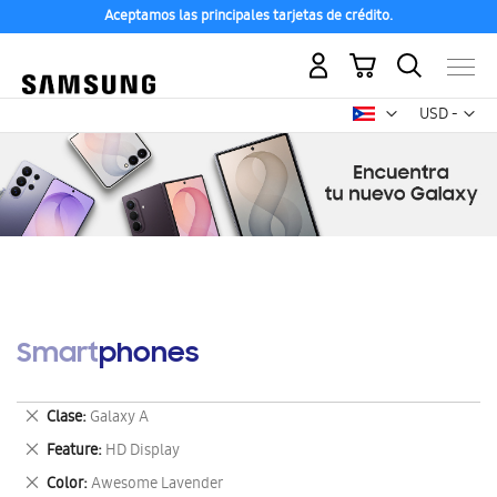
Aceptamos las principales tarjetas de crédito.
Mi carrito
Mon
USD -
dólar
estadounid
Smartphones
Eliminar
Clase
Galaxy A
este
Eliminar
Feature
HD Display
artículo
este
Eliminar
Color
Awesome Lavender
artículo