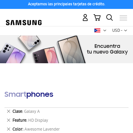
Aceptamos las principales tarjetas de crédito.
Mi carrito
Mon
USD -
dólar
estadounid
Smartphones
Eliminar
Clase
Galaxy A
este
Eliminar
Feature
HD Display
artículo
este
Eliminar
Color
Awesome Lavender
artículo