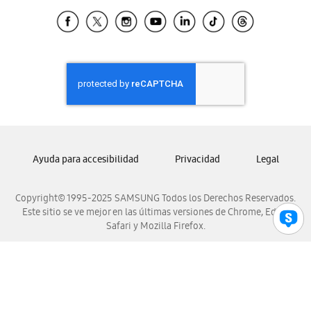
Samsung Ecuador
Samsung El Salvador
Samsung Guatemala
Samsung Honduras
Samsung Nicaragua
Samsung Panamá
Samsung República Dominicana
Samsung Venezuela
Ayuda para accesibilidad
Privacidad
Legal
Copyright© 1995-2025 SAMSUNG Todos los Derechos Reservados.
Este sitio se ve mejor en las últimas versiones de Chrome, Edge,
Safari y Mozilla Firefox.