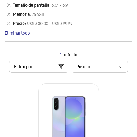
este
Eliminar
Tamaño de pantalla
6.0" - 6.9"
artículo
este
Eliminar
Memoria
256GB
artículo
este
Eliminar
Precio
US$ 300.00 - US$ 399.99
artículo
este
Eliminar todo
artículo
1
artículo
Filtrar por