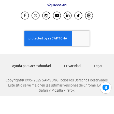
Preguntas Frecuentes
Samsung Costa Rica
Síguenos en:
Samsung Ecuador
Samsung El Salvador
Samsung Guatemala
Samsung Honduras
Samsung Nicaragua
Samsung Panamá
Samsung República Dominicana
Samsung Venezuela
Ayuda para accesibilidad
Privacidad
Legal
Copyright© 1995-2025 SAMSUNG Todos los Derechos Reservados.
Este sitio se ve mejor en las últimas versiones de Chrome, Edge,
Safari y Mozilla Firefox.