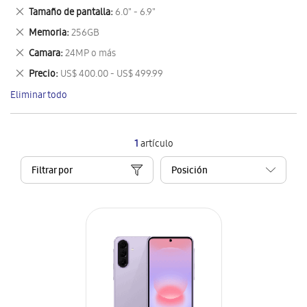
este
Eliminar
Tamaño de pantalla
6.0" - 6.9"
artículo
este
Eliminar
Memoria
256GB
artículo
este
Eliminar
Camara
24MP o más
artículo
este
Eliminar
Precio
US$ 400.00 - US$ 499.99
artículo
este
Eliminar todo
artículo
1
artículo
Filtrar por