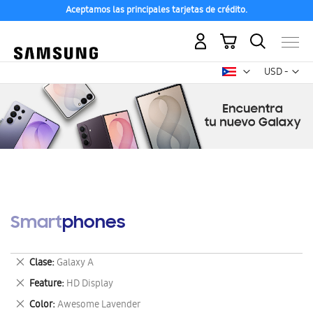
Aceptamos las principales tarjetas de crédito.
Mi carrito
Mon
USD -
dólar
estadounid
Smartphones
Eliminar
Clase
Galaxy A
este
Eliminar
Feature
HD Display
artículo
este
Eliminar
Color
Awesome Lavender
artículo